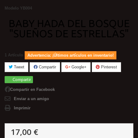
Modelo
YB004
BABY HADA DEL BOSQUE
"SUEÑOS DE ESTRELLAS"
1
Artículo
Advertencia: ¡Últimos artículos en inventario!
Tweet
Compartir
Google+
Pinterest
Compartir
Compartir en Facebook
Enviar a un amigo
Imprimir
17,00 €