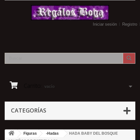
Iniciar sesión
Registro
Carrito:
vacío
CATEGORÍAS
Figuras
-Hadas
HADA BABY DEL BOSQUE