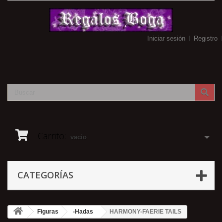
Iniciar sesión
Registro
Carrito:
vacío
CATEGORÍAS
Figuras
-Hadas
HARMONY-FAERIE TAILS