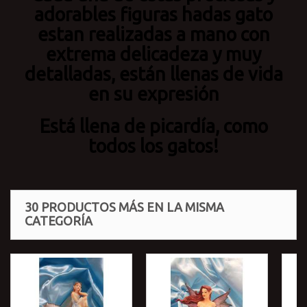
adorables figuras hadas gato
estan realizadas a mano con
extrema delicadeza y muy
detalladas, están llenas de vida
en su expresión
Está llena de picardía, como
todos los gatos!
30 PRODUCTOS MÁS EN LA MISMA
CATEGORÍA