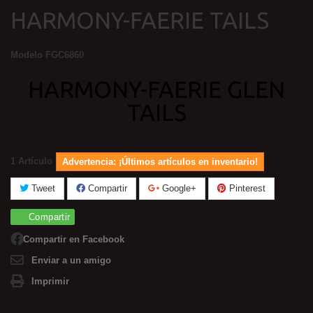
HARMONY-FAERIE TAILS
Modelo
FGC6860
HARMONY-FAERIE GLEN
TAILS
1
Artículo
Advertencia: ¡Últimos artículos en inventario!
Tweet
Compartir
Google+
Pinterest
Compartir
Compartir en Facebook
Enviar a un amigo
Imprimir