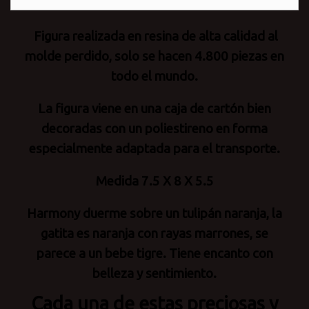
Figura realizada en resina de alta calidad al
molde perdido, solo se hacen 4.800 piezas en
todo el mundo.
La figura viene en una caja de cartón bien
decoradas con un poliestireno en forma
especialmente adaptada para el transporte.
Medida 7.5 X 8 X 5.5
Harmony duerme sobre un tulipán naranja, la
gatita es naranja con rayas marrones, se
parece a un bebe tigre. Tiene encanto con
belleza y sentimiento.
Cada una de estas preciosas y