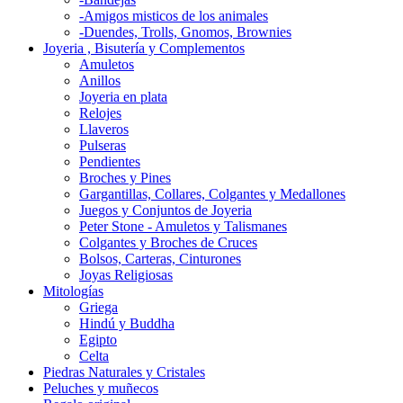
-Amigos misticos de los animales
-Duendes, Trolls, Gnomos, Brownies
Joyeria , Bisutería y Complementos
Amuletos
Anillos
Joyeria en plata
Relojes
Llaveros
Pulseras
Pendientes
Broches y Pines
Gargantillas, Collares, Colgantes y Medallones
Juegos y Conjuntos de Joyeria
Peter Stone - Amuletos y Talismanes
Colgantes y Broches de Cruces
Bolsos, Carteras, Cinturones
Joyas Religiosas
Mitologías
Griega
Hindú y Buddha
Egipto
Celta
Piedras Naturales y Cristales
Peluches y muñecos