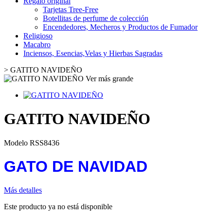
Regalo original
Tarjetas Tree-Free
Botellitas de perfume de colección
Encendedores, Mecheros y Productos de Fumador
Religioso
Macabro
Inciensos, Esencias,Velas y Hierbas Sagradas
>
GATITO NAVIDEÑO
Ver más grande
GATITO NAVIDEÑO
Modelo
RSS8436
GATO DE NAVIDAD
Más detalles
Este producto ya no está disponible