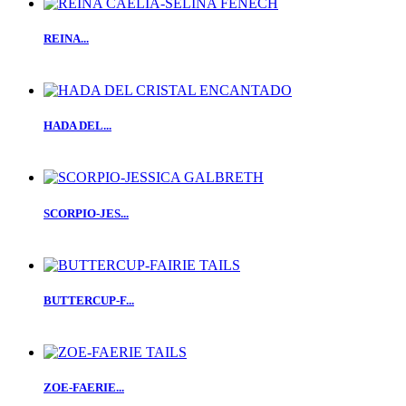
REINA...
HADA DEL...
SCORPIO-JES...
BUTTERCUP-F...
ZOE-FAERIE...