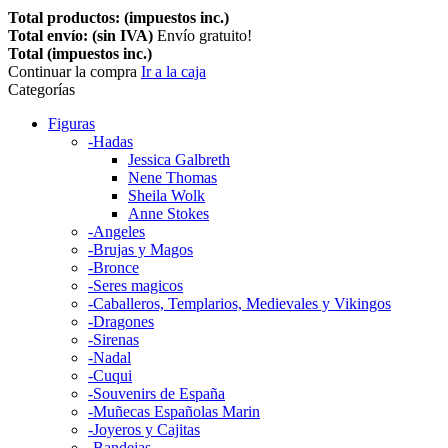
Total productos: (impuestos inc.)
Total envío: (sin IVA)
Envío gratuito!
Total (impuestos inc.)
Continuar la compra
Ir a la caja
Categorías
Figuras
-Hadas
Jessica Galbreth
Nene Thomas
Sheila Wolk
Anne Stokes
-Angeles
-Brujas y Magos
-Bronce
-Seres magicos
-Caballeros, Templarios, Medievales y Vikingos
-Dragones
-Sirenas
-Nadal
-Cuqui
-Souvenirs de España
-Muñecas Españolas Marin
-Joyeros y Cajitas
-Bandejas