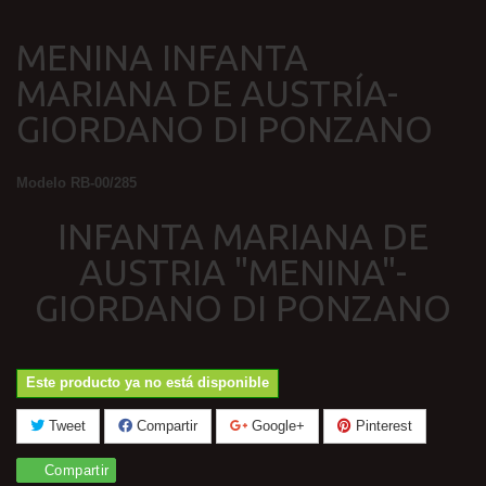
MENINA INFANTA
MARIANA DE AUSTRÍA-
GIORDANO DI PONZANO
Modelo
RB-00/285
INFANTA MARIANA DE
AUSTRIA "MENINA"-
GIORDANO DI PONZANO
Este producto ya no está disponible
Tweet
Compartir
Google+
Pinterest
Compartir