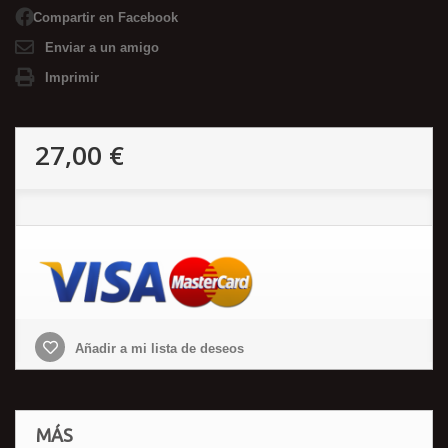
Compartir en Facebook
Enviar a un amigo
Imprimir
27,00 €
Añadir a mi lista de deseos
MÁS