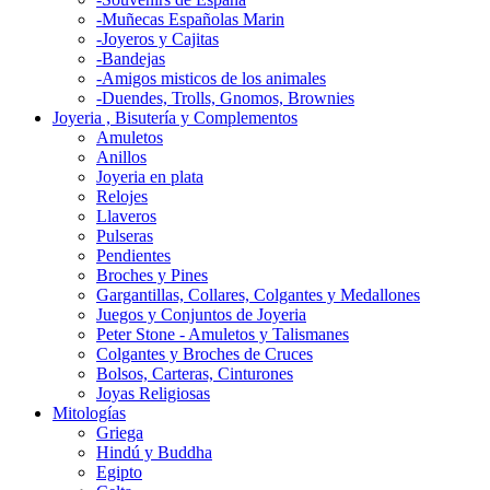
-Muñecas Españolas Marin
-Joyeros y Cajitas
-Bandejas
-Amigos misticos de los animales
-Duendes, Trolls, Gnomos, Brownies
Joyeria , Bisutería y Complementos
Amuletos
Anillos
Joyeria en plata
Relojes
Llaveros
Pulseras
Pendientes
Broches y Pines
Gargantillas, Collares, Colgantes y Medallones
Juegos y Conjuntos de Joyeria
Peter Stone - Amuletos y Talismanes
Colgantes y Broches de Cruces
Bolsos, Carteras, Cinturones
Joyas Religiosas
Mitologías
Griega
Hindú y Buddha
Egipto