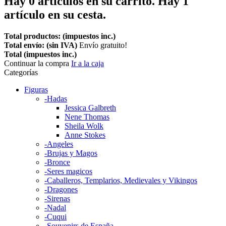
Hay
0
artículos en su carrito.
Hay 1
artículo en su cesta.
Total productos: (impuestos inc.)
Total envío: (sin IVA)
Envío gratuito!
Total (impuestos inc.)
Continuar la compra
Ir a la caja
Categorías
Figuras
-Hadas
Jessica Galbreth
Nene Thomas
Sheila Wolk
Anne Stokes
-Angeles
-Brujas y Magos
-Bronce
-Seres magicos
-Caballeros, Templarios, Medievales y Vikingos
-Dragones
-Sirenas
-Nadal
-Cuqui
-Souvenirs de España