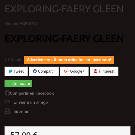
EXPLORING-FAERY GLEEN
Modelo
FGH-6701
EXPLORING-FAERY GLEEN
1
Artículo
Advertencia: ¡Últimos artículos en inventario!
Tweet
Compartir
Google+
Pinterest
Compartir
Compartir en Facebook
Enviar a un amigo
Imprimir
57,00 €