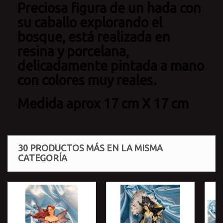
Preciosa figura de un hada con
su caballo explorando el
bosque, está realizada en
resina y porcelana,
delicadamente pintada a mano
con colores muy reales.
Medida aprox 17 cm X 17 cm
30 PRODUCTOS MÁS EN LA MISMA
CATEGORÍA