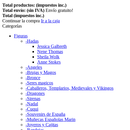
Total productos: (impuestos inc.)
Total envío: (sin IVA)
Envío gratuito!
Total (impuestos inc.)
Continuar la compra
Ir a la caja
Categorías
Figuras
-Hadas
Jessica Galbreth
Nene Thomas
Sheila Wolk
Anne Stokes
-Angeles
-Brujas y Magos
-Bronce
-Seres magicos
-Caballeros, Templarios, Medievales y Vikingos
-Dragones
-Sirenas
-Nadal
-Cuqui
-Souvenirs de España
-Muñecas Españolas Marin
-Joyeros y Cajitas
-Bandejas