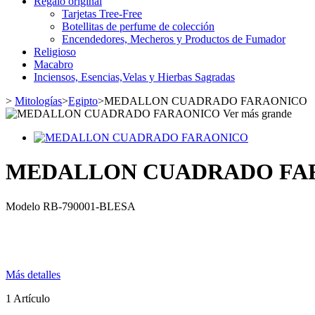
Regalo original
Tarjetas Tree-Free
Botellitas de perfume de colección
Encendedores, Mecheros y Productos de Fumador
Religioso
Macabro
Inciensos, Esencias,Velas y Hierbas Sagradas
>
Mitologías
>
Egipto
>
MEDALLON CUADRADO FARAONICO
Ver más grande
MEDALLON CUADRADO FA
Modelo
RB-790001-BLESA
Más detalles
1
Artículo