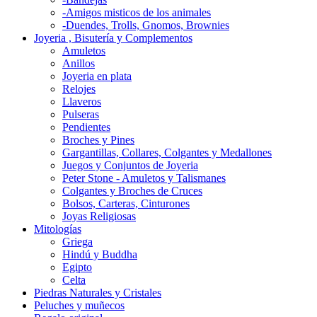
-Amigos misticos de los animales
-Duendes, Trolls, Gnomos, Brownies
Joyeria , Bisutería y Complementos
Amuletos
Anillos
Joyeria en plata
Relojes
Llaveros
Pulseras
Pendientes
Broches y Pines
Gargantillas, Collares, Colgantes y Medallones
Juegos y Conjuntos de Joyeria
Peter Stone - Amuletos y Talismanes
Colgantes y Broches de Cruces
Bolsos, Carteras, Cinturones
Joyas Religiosas
Mitologías
Griega
Hindú y Buddha
Egipto
Celta
Piedras Naturales y Cristales
Peluches y muñecos