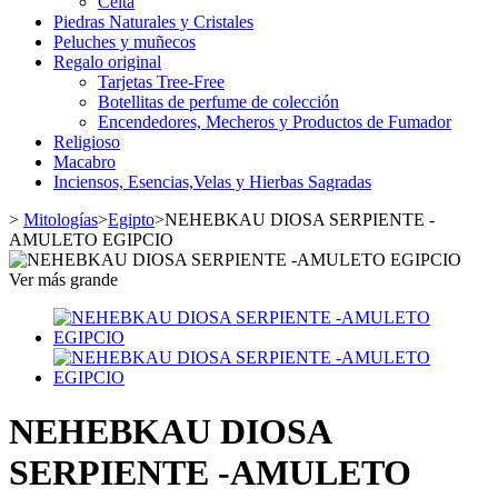
Celta
Piedras Naturales y Cristales
Peluches y muñecos
Regalo original
Tarjetas Tree-Free
Botellitas de perfume de colección
Encendedores, Mecheros y Productos de Fumador
Religioso
Macabro
Inciensos, Esencias,Velas y Hierbas Sagradas
>
Mitologías
>
Egipto
>
NEHEBKAU DIOSA SERPIENTE -
AMULETO EGIPCIO
Ver más grande
NEHEBKAU DIOSA
SERPIENTE -AMULETO