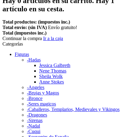
Hay
0
artículos en su carrito.
Hay 1
artículo en su cesta.
Total productos: (impuestos inc.)
Total envío: (sin IVA)
Envío gratuito!
Total (impuestos inc.)
Continuar la compra
Ir a la caja
Categorías
Figuras
-Hadas
Jessica Galbreth
Nene Thomas
Sheila Wolk
Anne Stokes
-Angeles
-Brujas y Magos
-Bronce
-Seres magicos
-Caballeros, Templarios, Medievales y Vikingos
-Dragones
-Sirenas
-Nadal
-Cuqui
-Souvenirs de España