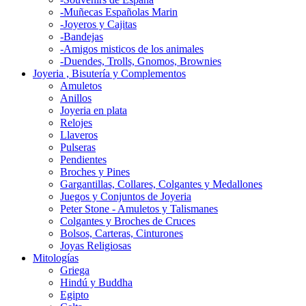
-Muñecas Españolas Marin
-Joyeros y Cajitas
-Bandejas
-Amigos misticos de los animales
-Duendes, Trolls, Gnomos, Brownies
Joyeria , Bisutería y Complementos
Amuletos
Anillos
Joyeria en plata
Relojes
Llaveros
Pulseras
Pendientes
Broches y Pines
Gargantillas, Collares, Colgantes y Medallones
Juegos y Conjuntos de Joyeria
Peter Stone - Amuletos y Talismanes
Colgantes y Broches de Cruces
Bolsos, Carteras, Cinturones
Joyas Religiosas
Mitologías
Griega
Hindú y Buddha
Egipto